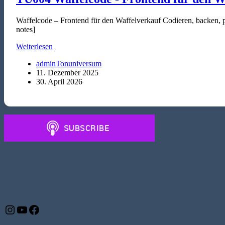
Waffelcode – Frontend für den Waffelverkauf Codieren, backen, 
notes]
TU004
Weiterlesen
Waffelcode
adminTonuniversum
-
11. Dezember 2025
Frontend
30. April 2026
für
den
Waffelverkauf
Instagram
YouTube
Facebook