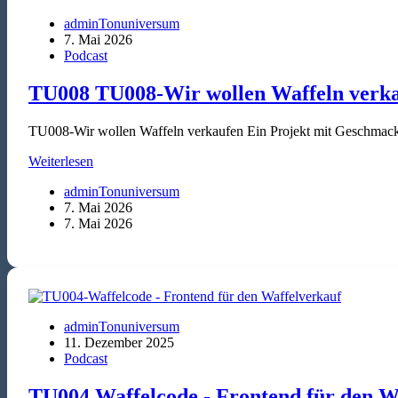
adminTonuniversum
7. Mai 2026
Podcast
TU008 TU008-Wir wollen Waffeln verk
TU008-Wir wollen Waffeln verkaufen Ein Projekt mit Geschmack.
TU008
Weiterlesen
TU008-
adminTonuniversum
Wir
7. Mai 2026
wollen
7. Mai 2026
Waffeln
verkaufen
adminTonuniversum
11. Dezember 2025
Podcast
TU004 Waffelcode - Frontend für den W