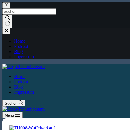
Zum
Inhalt
springen
Keine
Ergebnisse
Home
Podcast
Blog
Impressum
Home
Podcast
Blog
Impressum
Suchen
Menü